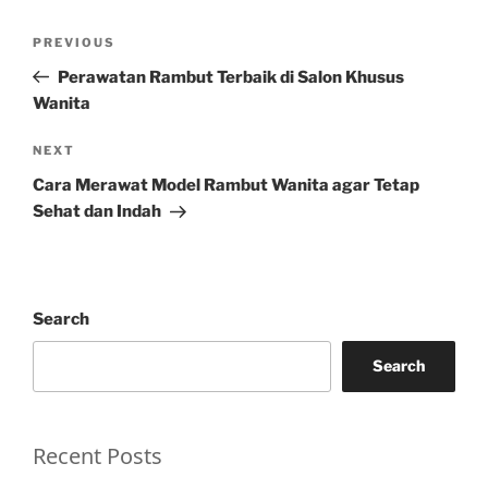
Post
Previous
PREVIOUS
navigation
Post
Perawatan Rambut Terbaik di Salon Khusus
Wanita
Next
NEXT
Post
Cara Merawat Model Rambut Wanita agar Tetap
Sehat dan Indah
Search
Search
Recent Posts