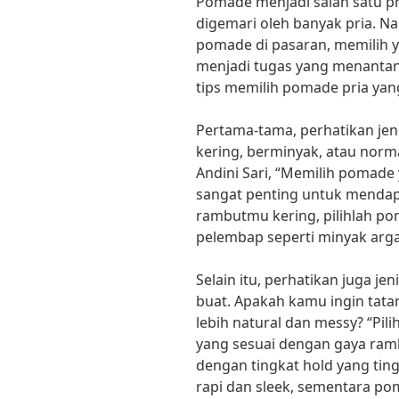
Pomade menjadi salah satu 
digemari oleh banyak pria. N
pomade di pasaran, memilih 
menjadi tugas yang menantang
tips memilih pomade pria ya
Pertama-tama, perhatikan j
kering, berminyak, atau norm
Andini Sari, “Memilih pomade
sangat penting untuk mendapa
rambutmu kering, pilihlah 
pelembap seperti minyak arga
Selain itu, perhatikan juga j
buat. Apakah kamu ingin tata
lebih natural dan messy? “Pi
yang sesuai dengan gaya ram
dengan tingkat hold yang tin
rapi dan sleek, sementara po