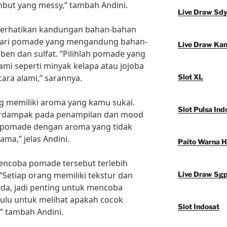
mbut yang messy,” tambah Andini.
Live Draw Sd
perhatikan kandungan bahan-bahan
dari pomade yang mengandung bahan-
Live Draw Ka
ben dan sulfat. “Pilihlah pomade yang
i seperti minyak kelapa atau jojoba
ra alami,” sarannya.
Slot XL
ng memiliki aroma yang kamu sukai.
Slot Pulsa Ind
erdampak pada penampilan dan mood
ah pomade dengan aroma yang tidak
ama,” jelas Andini.
Paito Warna 
mencoba pomade tersebut terlebih
Setiap orang memiliki tekstur dan
Live Draw Sg
da, jadi penting untuk mencoba
ulu untuk melihat apakah cocok
Slot Indosat
” tambah Andini.