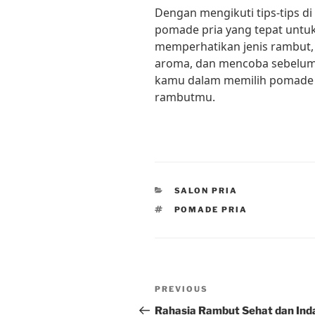
Dengan mengikuti tips-tips d
pomade pria yang tepat untuk
memperhatikan jenis rambut,
aroma, dan mencoba sebelum
kamu dalam memilih pomade 
rambutmu.
CATEGORIES
SALON PRIA
TAGS
POMADE PRIA
Post
Previous
PREVIOUS
navigation
Post
Rahasia Rambut Sehat dan Ind