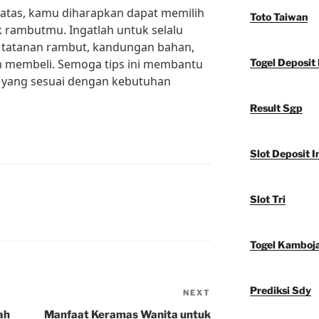
i atas, kamu diharapkan dapat memilih
Toto Taiwan
 rambutmu. Ingatlah untuk selalu
 tatanan rambut, kandungan bahan,
 membeli. Semoga tips ini membantu
Togel Deposit 
yang sesuai dengan kebutuhan
Result Sgp
Slot Deposit I
Slot Tri
Togel Kamboj
Prediksi Sdy
NEXT
Next
Post
ah
Manfaat Keramas Wanita untuk