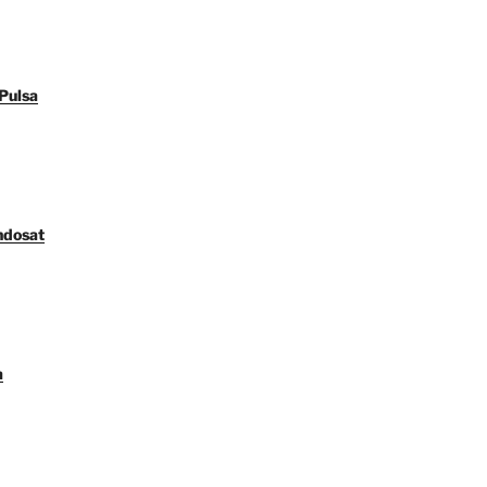
Pulsa
ndosat
a