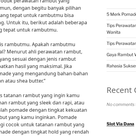
produk perawatan rambut yang
amun, dengan begitu banyak pilihan
5 Merk Pomade 
yang tepat untuk rambutmu bisa
. Untuk itu, berikut adalah beberapa
Tips Perawatan
ng tepat untuk rambutmu.
Wanita
Tips Perawatan 
enis rambutmu. Apakah rambutmu
al? Menurut ahli perawatan rambut,
Gaya Rambut Wa
 yang sesuai dengan jenis rambut
tkan hasil yang maksimal. Jika
Rahasia Sukses
pomade yang mengandung bahan-bahan
n atau shea butter.”
Recent
enis tatanan rambut yang ingin kamu
nan rambut yang sleek dan rapi, atau
No comments t
lihlah pomade dengan tingkat kekuatan
but yang kamu inginkan. Pomade
ggi cocok untuk tatanan rambut yang
Slot Via Dana
made dengan tingkat hold yang rendah