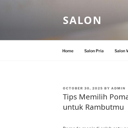
Skip
to
SALON
content
Home
Salon Pria
Salon 
POSTED
OCTOBER 30, 2025
BY
ADMIN
ON
Tips Memilih Poma
untuk Rambutmu