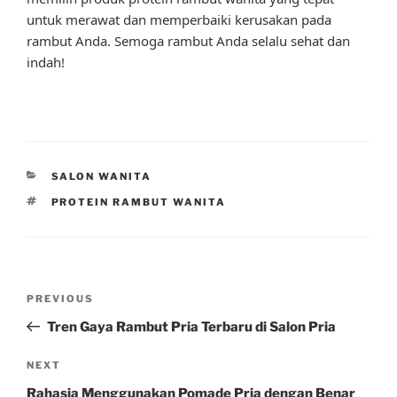
untuk merawat dan memperbaiki kerusakan pada
rambut Anda. Semoga rambut Anda selalu sehat dan
indah!
CATEGORIES
SALON WANITA
TAGS
PROTEIN RAMBUT WANITA
Post
Previous
PREVIOUS
navigation
Post
Tren Gaya Rambut Pria Terbaru di Salon Pria
Next
NEXT
Post
Rahasia Menggunakan Pomade Pria dengan Benar