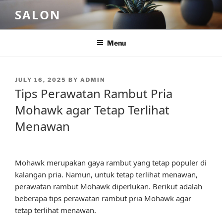
Skip
SALON
to
content
Menu
POSTED
JULY 16, 2025
BY
ADMIN
ON
Tips Perawatan Rambut Pria
Mohawk agar Tetap Terlihat
Menawan
Mohawk merupakan gaya rambut yang tetap populer di
kalangan pria. Namun, untuk tetap terlihat menawan,
perawatan rambut Mohawk diperlukan. Berikut adalah
beberapa tips perawatan rambut pria Mohawk agar
tetap terlihat menawan.