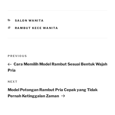
CATEGORIES
SALON WANITA
TAGS
RAMBUT KECE WANITA
Post
Previous
PREVIOUS
navigation
Post
Cara Memilih Model Rambut Sesuai Bentuk Wajah
Pria
Next
NEXT
Post
Model Potongan Rambut Pria Cepak yang Tidak
Pernah Ketinggalan Zaman