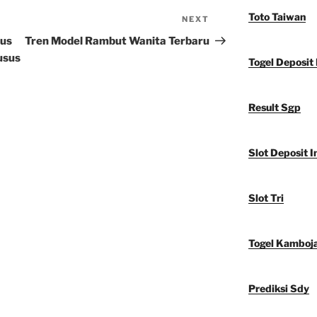
Toto Taiwan
NEXT
Next
Post
sus
Tren Model Rambut Wanita Terbaru
usus
Togel Deposit 
Result Sgp
Slot Deposit I
Slot Tri
Togel Kamboj
Prediksi Sdy