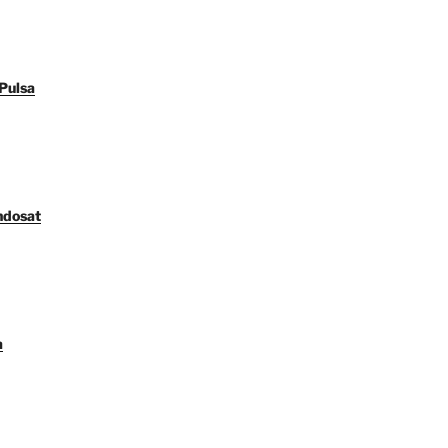
Pulsa
ndosat
a