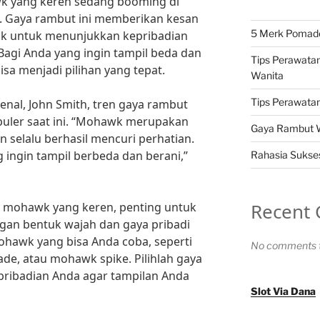
k yang keren sedang booming di
i. Gaya rambut ini memberikan kesan
5 Merk Pomade 
cok untuk menunjukkan kepribadian
 Bagi Anda yang ingin tampil beda dan
Tips Perawatan
sa menjadi pilihan yang tepat.
Wanita
Tips Perawatan 
enal, John Smith, tren gaya rambut
ler saat ini. “Mohawk merupakan
Gaya Rambut Wa
 selalu berhasil mencuri perhatian.
g ingin tampil berbeda dan berani,”
Rahasia Sukses
Recent
 mohawk yang keren, penting untuk
gan bentuk wajah dan gaya pribadi
ohawk yang bisa Anda coba, seperti
No comments t
e, atau mohawk spike. Pilihlah gaya
pribadian Anda agar tampilan Anda
Slot Via Dana