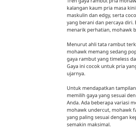
Tren gaya rambut pria mohaw
kalangan kaum pria masa kin
maskulin dan edgy, serta co
yang berani dan percaya diri.
menarik perhatian, mohawk bi
Menurut ahli tata rambut terk
mohawk memang sedang popu
gaya rambut yang timeless dan
Gaya ini cocok untuk pria yan
ujarnya.
Untuk mendapatkan tampilan
memilih gaya yang sesuai den
Anda. Ada beberapa variasi m
mohawk undercut, mohawk fad
yang paling sesuai dengan ke
semakin maksimal.