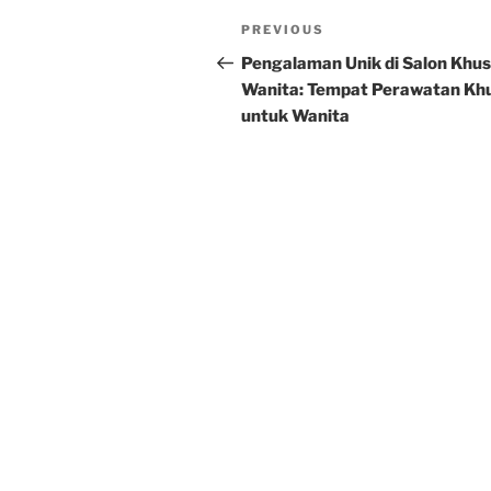
Post
Previous
PREVIOUS
navigation
Post
Pengalaman Unik di Salon Khu
Wanita: Tempat Perawatan Kh
untuk Wanita