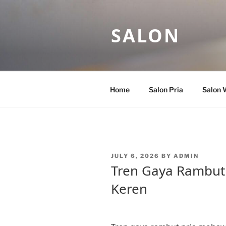
Skip
to
SALON
content
Home
Salon Pria
Salon 
POSTED
JULY 6, 2026
BY
ADMIN
ON
Tren Gaya Rambut
Keren