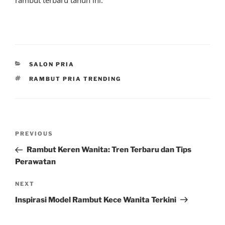
CATEGORIES
SALON PRIA
TAGS
RAMBUT PRIA TRENDING
Post
Previous
PREVIOUS
navigation
Post
Rambut Keren Wanita: Tren Terbaru dan Tips
Perawatan
Next
NEXT
Post
Inspirasi Model Rambut Kece Wanita Terkini