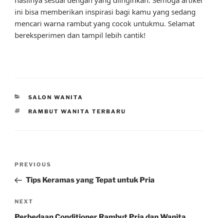
ini bisa memberikan inspirasi bagi kamu yang sedang
mencari warna rambut yang cocok untukmu. Selamat
bereksperimen dan tampil lebih cantik!
CATEGORIES
SALON WANITA
TAGS
RAMBUT WANITA TERBARU
Post
Previous
PREVIOUS
navigation
Post
Tips Keramas yang Tepat untuk Pria
Next
NEXT
Post
Perbedaan Conditioner Rambut Pria dan Wanita