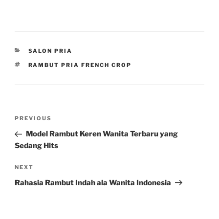
CATEGORIES
SALON PRIA
TAGS
RAMBUT PRIA FRENCH CROP
Post
Previous
PREVIOUS
navigation
Post
Model Rambut Keren Wanita Terbaru yang
Sedang Hits
Next
NEXT
Post
Rahasia Rambut Indah ala Wanita Indonesia