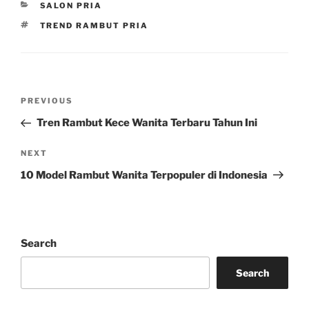
CATEGORIES
SALON PRIA
TAGS
TREND RAMBUT PRIA
Post
Previous
PREVIOUS
navigation
Post
Tren Rambut Kece Wanita Terbaru Tahun Ini
Next
NEXT
Post
10 Model Rambut Wanita Terpopuler di Indonesia
Search
Search