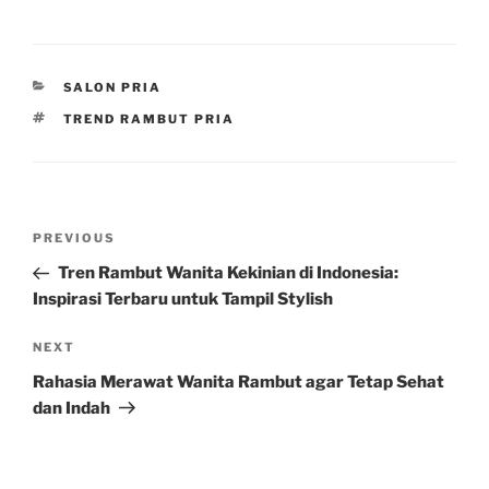
CATEGORIES
SALON PRIA
TAGS
TREND RAMBUT PRIA
Post
Previous
PREVIOUS
navigation
Post
Tren Rambut Wanita Kekinian di Indonesia:
Inspirasi Terbaru untuk Tampil Stylish
Next
NEXT
Post
Rahasia Merawat Wanita Rambut agar Tetap Sehat
dan Indah