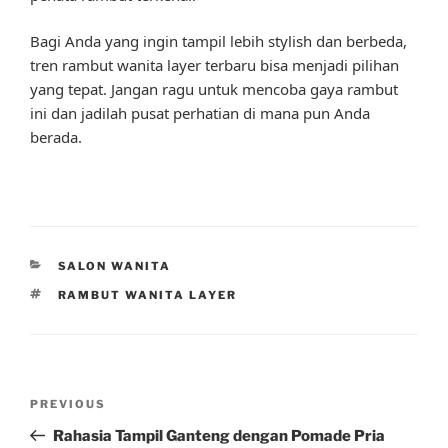
Bagi Anda yang ingin tampil lebih stylish dan berbeda,
tren rambut wanita layer terbaru bisa menjadi pilihan
yang tepat. Jangan ragu untuk mencoba gaya rambut
ini dan jadilah pusat perhatian di mana pun Anda
berada.
CATEGORIES
SALON WANITA
TAGS
RAMBUT WANITA LAYER
Post
Previous
PREVIOUS
navigation
Post
Rahasia Tampil Ganteng dengan Pomade Pria