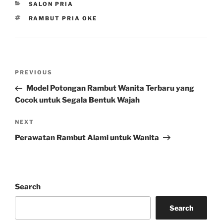
CATEGORIES
SALON PRIA
TAGS
RAMBUT PRIA OKE
Post
Previous
PREVIOUS
navigation
Post
Model Potongan Rambut Wanita Terbaru yang
Cocok untuk Segala Bentuk Wajah
Next
NEXT
Post
Perawatan Rambut Alami untuk Wanita
Search
Search