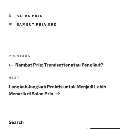
CATEGORIES
SALON PRIA
TAGS
RAMBUT PRIA OKE
Post
Previous
PREVIOUS
navigation
Post
Rambut Pria: Trendsetter atau Pengikut?
Next
NEXT
Post
Langkah-langkah Praktis untuk Menjadi Lebih
Menarik di Salon Pria
Search