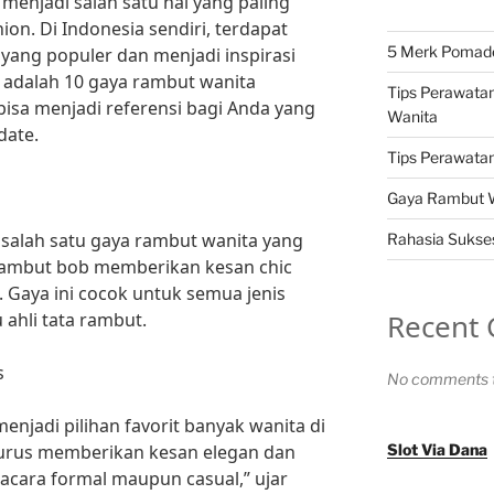
enjadi salah satu hal yang paling
ion. Di Indonesia sendiri, terdapat
5 Merk Pomade 
ang populer dan menjadi inspirasi
i adalah 10 gaya rambut wanita
Tips Perawatan
bisa menjadi referensi bagi Anda yang
Wanita
date.
Tips Perawatan 
Gaya Rambut Wa
alah satu gaya rambut wanita yang
Rahasia Sukses
“Rambut bob memberikan kesan chic
Gaya ini cocok untuk semua jenis
Recent
 ahli tata rambut.
s
No comments t
enjadi pilihan favorit banyak wanita di
lurus memberikan kesan elegan dan
Slot Via Dana
 acara formal maupun casual,” ujar