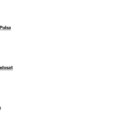
Pulsa
ndosat
a