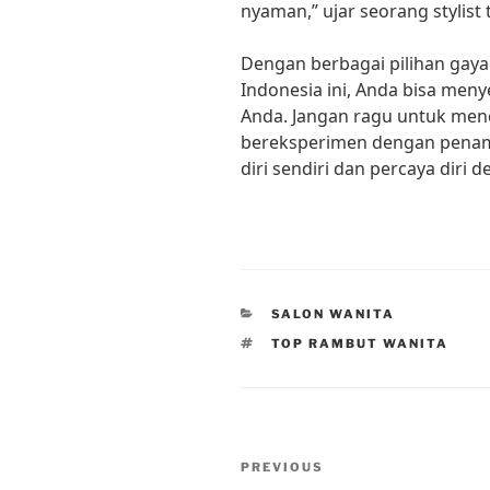
nyaman,” ujar seorang stylist 
Dengan berbagai pilihan gaya
Indonesia ini, Anda bisa men
Anda. Jangan ragu untuk men
bereksperimen dengan penampi
diri sendiri dan percaya diri 
CATEGORIES
SALON WANITA
TAGS
TOP RAMBUT WANITA
Post
Previous
PREVIOUS