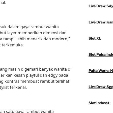
al.
Live Draw Sd
Live Draw Ka
asuk dalam gaya rambut wanita
mbut layer memberikan dimensi dan
a tampil lebih menarik dan modern,”
Slot XL
t terkemuka.
Slot Pulsa Ind
ang masih digemari banyak wanita di
Paito Warna 
erikan kesan playful dan edgy pada
g kontras membuat rambut terlihat
ylist terkenal.
Live Draw Sg
Slot Indosat
alah satu gaya rambut wanita