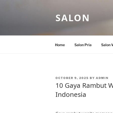
Skip
to
SALON
content
Home
Salon Pria
Salon 
POSTED
OCTOBER 9, 2025
BY
ADMIN
ON
10 Gaya Rambut Wa
Indonesia