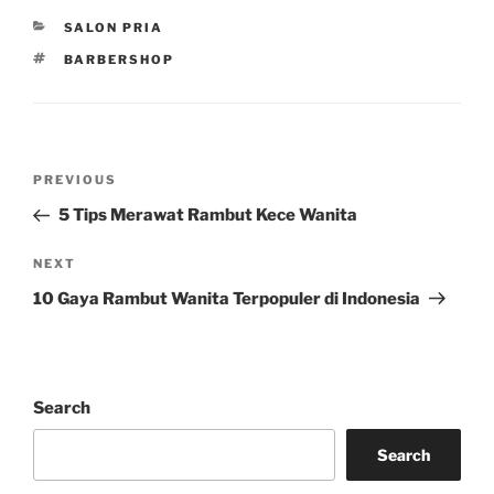
CATEGORIES
SALON PRIA
TAGS
BARBERSHOP
Post
Previous
PREVIOUS
navigation
Post
5 Tips Merawat Rambut Kece Wanita
Next
NEXT
Post
10 Gaya Rambut Wanita Terpopuler di Indonesia
Search
Search