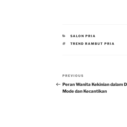
CATEGORIES
SALON PRIA
TAGS
TREND RAMBUT PRIA
Post
Previous
PREVIOUS
navigation
Post
Peran Wanita Kekinian dalam D
Mode dan Kecantikan