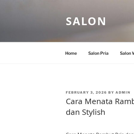
Skip
to
SALON
content
Home
Salon Pria
Salon 
POSTED
FEBRUARY 3, 2026
BY
ADMIN
ON
Cara Menata Ramb
dan Stylish