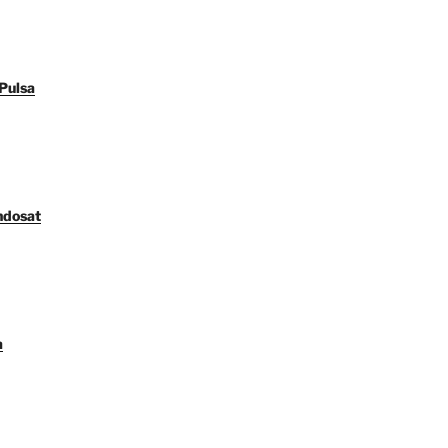
Pulsa
ndosat
a