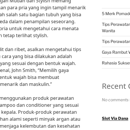
ngan Mudah dan Stylish memang
an para pria yang ingin tampil menarik
5 Merk Pomade 
ah salah satu bagian tubuh yang bisa
eda dalam penampilan seseorang.
Tips Perawatan
i pria untuk mengetahui cara menata
Wanita
tap terlihat stylish.
Tips Perawatan 
it dan ribet, asalkan mengetahui tips
Gaya Rambut Wa
u cara yang bisa dilakukan adalah
yang sesuai dengan bentuk wajah.
Rahasia Sukses
enal, John Smith, “Memilih gaya
bentuk wajah bisa membuat
Recent
h menarik dan maskulin.”
tuk menggunakan produk perawatan
No comments t
shampoo dan conditioner yang sesuai
t kepala. Produk-produk perawatan
n alami seperti minyak argan atau
Slot Via Dana
 menjaga kelembutan dan kesehatan