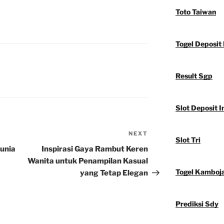
Toto Taiwan
Togel Deposit 
Result Sgp
Slot Deposit I
NEXT
Next
Slot Tri
Post
unia
Inspirasi Gaya Rambut Keren
Wanita untuk Penampilan Kasual
Togel Kamboj
yang Tetap Elegan
Prediksi Sdy