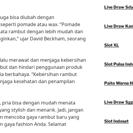
Live Draw Sd
 juga bisa diubah dengan
seperti pomade atau wax. “Pomade
Live Draw Ka
ata rambut dengan lebih mudah dan
ginkan,” ujar David Beckham, seorang
Slot XL
selalu merawat dan menjaga kebersihan
Slot Pulsa Ind
mbut dan hindari penggunaan produk
a berbahaya. “Kebersihan rambut
njaga kesehatan dan penampilan
Paito Warna 
s, pria bisa dengan mudah menata
Live Draw Sg
ng stylish dan menarik. Jadi, jangan
an mencoba gaya rambut baru yang
Slot Indosat
n gaya fashion Anda. Selamat