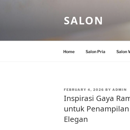
Skip
to
SALON
content
Home
Salon Pria
Salon 
POSTED
FEBRUARY 4, 2026
BY
ADMIN
ON
Inspirasi Gaya Ra
untuk Penampilan 
Elegan