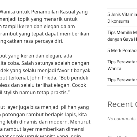
 Wanita untuk Penampilan Kasual yang
5 Jenis Vitami
menjadi topik yang menarik untuk
Dikonsumsi
in tampil keren dan elegan dalam
Tips Memilih 
a rambut yang tepat dapat memberikan
dengan Gaya H
gkatkan rasa percaya diri.
5 Merk Pomade 
ut yang keren dan elegan, ada
Tips Perawatan
kita coba. Salah satunya adalah dengan
Wanita
ek yang selalu menjadi favorit banyak
but terkenal, John Frieda, “Bob pendek
Tips Perawatan 
ess dan selalu terlihat elegan. Cocok
 stylish namun tetap praktis.”
Recent
t layer juga bisa menjadi pilihan yang
otongan rambut berlapis-lapis, kita
No comments t
ang lebih dinamis dan modern. Menurut
“Gaya rambut layer memberikan dimensi
ngat cocok untuk wanita yang ingin