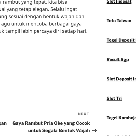
 rambut yang tepat, kita bisa
Slot Indosat
l yang tetap elegan. Selalu ingat
ang sesuai dengan bentuk wajah dan
Toto Taiwan
an ragu untuk mencoba berbagai gaya
tampil lebih percaya diri setiap hari.
Togel Deposit 
Result Sgp
Slot Deposit I
Slot Tri
NEXT
Next
Togel Kamboj
Post
gan
Gaya Rambut Pria Oke yang Cocok
untuk Segala Bentuk Wajah