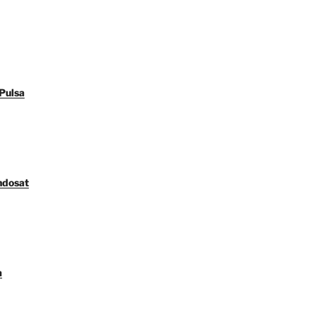
Pulsa
ndosat
a