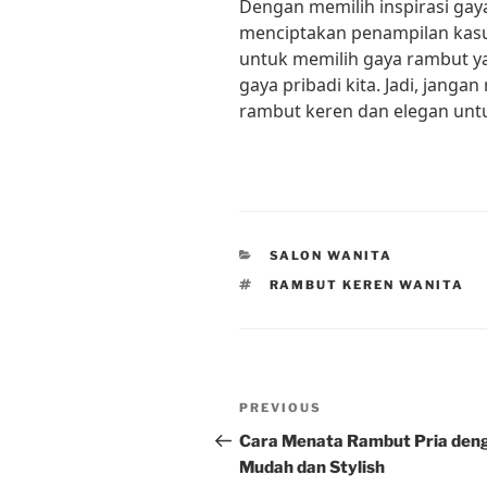
Dengan memilih inspirasi gaya
menciptakan penampilan kasua
untuk memilih gaya rambut y
gaya pribadi kita. Jadi, jang
rambut keren dan elegan untuk 
CATEGORIES
SALON WANITA
TAGS
RAMBUT KEREN WANITA
Post
Previous
PREVIOUS
navigation
Post
Cara Menata Rambut Pria den
Mudah dan Stylish