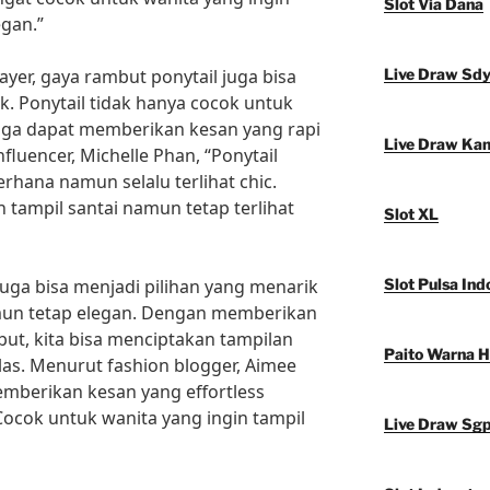
Slot Via Dana
egan.”
yer, gaya rambut ponytail juga bisa
Live Draw Sd
k. Ponytail tidak hanya cocok untuk
 juga dapat memberikan kesan yang rapi
Live Draw Ka
fluencer, Michelle Phan, “Ponytail
rhana namun selalu terlihat chic.
 tampil santai namun tetap terlihat
Slot XL
juga bisa menjadi pilihan yang menarik
Slot Pulsa Ind
mun tetap elegan. Dengan memberikan
ut, kita bisa menciptakan tampilan
Paito Warna 
las. Menurut fashion blogger, Aimee
mberikan kesan yang effortless
Cocok untuk wanita yang ingin tampil
Live Draw Sg