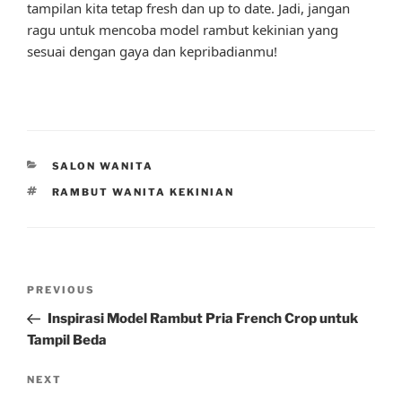
tampilan kita tetap fresh dan up to date. Jadi, jangan
ragu untuk mencoba model rambut kekinian yang
sesuai dengan gaya dan kepribadianmu!
CATEGORIES
SALON WANITA
TAGS
RAMBUT WANITA KEKINIAN
Post
Previous
PREVIOUS
navigation
Post
Inspirasi Model Rambut Pria French Crop untuk
Tampil Beda
Next
NEXT