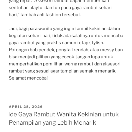
yang tepat. “Aksesori rambut dapat memberikan
sentuhan playful dan fun pada gaya rambut sehari-
hari,” tambah ahli fashion tersebut.
Jadi, bagi para wanita yang ingin tampil kekinian dalam
kegiatan sehari-hari, tidak ada salahnya untuk mencoba
gaya rambut yang praktis namun tetap stylish.
Potongan bob pendek, ponytail rendah, atau messy bun
bisa menjadi pilihan yang cocok. Jangan lupa untuk
memperhatikan pemilihan warna rambut dan aksesori
rambut yang sesuai agar tampilan semakin menarik.
Selamat mencoba!
POSTED
APRIL 28, 2026
ON
Ide Gaya Rambut Wanita Kekinian untuk
Penampilan yang Lebih Menarik