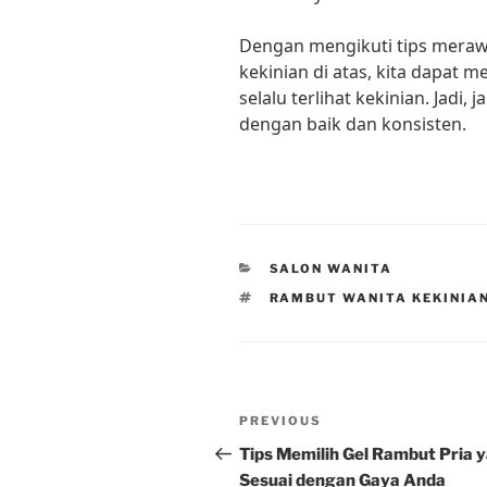
Dengan mengikuti tips meraw
kekinian di atas, kita dapat m
selalu terlihat kekinian. Jadi
dengan baik dan konsisten.
CATEGORIES
SALON WANITA
TAGS
RAMBUT WANITA KEKINIA
Post
Previous
PREVIOUS
navigation
Post
Tips Memilih Gel Rambut Pria 
Sesuai dengan Gaya Anda