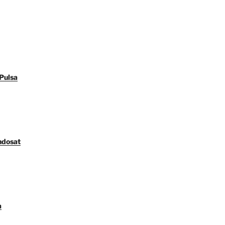
Pulsa
ndosat
a