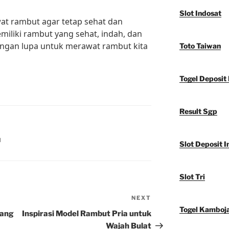
Slot Indosat
at rambut agar tetap sehat dan
emiliki rambut yang sehat, indah, dan
, jangan lupa untuk merawat rambut kita
Toto Taiwan
Togel Deposit 
Result Sgp
N
Slot Deposit I
Slot Tri
NEXT
Next
Togel Kamboj
Post
yang
Inspirasi Model Rambut Pria untuk
Wajah Bulat