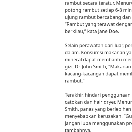
rambut secara teratur. Menur
potong rambut setiap 6-8 m
ujung rambut bercabang da
“Rambut yang terawat dengan 
berkilau,” kata Jane Doe.
Selain perawatan dari luar, pe
dalam. Konsumsi makanan yang
mineral dapat membantu menj
gizi, Dr. John Smith, “Makanan 
kacang-kacangan dapat memb
rambut.”
Terakhir, hindari penggunaan a
catokan dan hair dryer. Menur
Smith, panas yang berlebiha
menyebabkan kerusakan. “Guna
jangan lupa menggunakan pro
tambahnya.