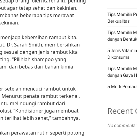
etiap orang, oleh karena itu penting
ut agar tetap sehat dan kekinian.
Tips Memilih P
 membahas beberapa tips merawat
Berkualitas
kekinian.
Tips Memilih 
 menjaga kebersihan rambut kita.
dengan Bentu
ut, Dr. Sarah Smith, membersihkan
5 Jenis Vitami
sesuai dengan jenis rambut kita
Dikonsumsi
ting. “Pilihlah shampoo yang
mi dan bebas dari bahan kimia
Tips Memilih 
dengan Gaya H
5 Merk Pomade 
ner setelah mencuci rambut untuk
Menurut penata rambut terkenal,
ntu melindungi rambut dari
Recent
olusi. “Kondisioner juga membuat
 terlihat lebih sehat,” tambahnya.
No comments t
ukan perawatan rutin seperti potong