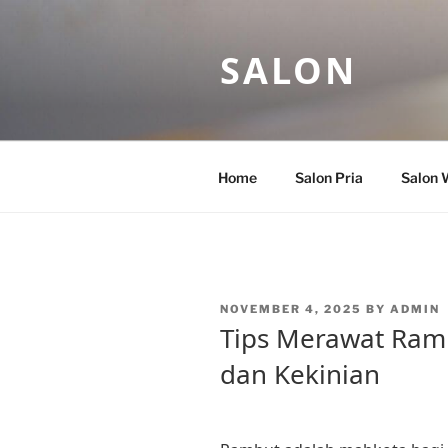
Skip
to
SALON
content
Home
Salon Pria
Salon 
POSTED
NOVEMBER 4, 2025
BY
ADMIN
ON
Tips Merawat Ram
dan Kekinian