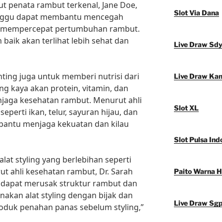
ut penata rambut terkenal, Jane Doe,
Slot Via Dana
inggu dapat membantu mencegah
n mempercepat pertumbuhan rambut.
baik akan terlihat lebih sehat dan
Live Draw Sd
nting juga untuk memberi nutrisi dari
Live Draw Ka
 kaya akan protein, vitamin, dan
aga kesehatan rambut. Menurut ahli
Slot XL
seperti ikan, telur, sayuran hijau, dan
antu menjaga kekuatan dan kilau
Slot Pulsa Ind
lat styling yang berlebihan seperti
ut ahli kesehatan rambut, Dr. Sarah
Paito Warna 
n dapat merusak struktur rambut dan
kan alat styling dengan bijak dan
Live Draw Sg
duk penahan panas sebelum styling,”