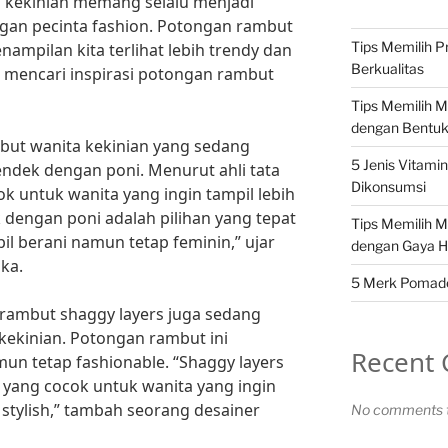
 kekinian memang selalu menjadi
gan pecinta fashion. Potongan rambut
Tips Memilih P
ampilan kita terlihat lebih trendy dan
Berkualitas
g mencari inspirasi potongan rambut
Tips Memilih 
dengan Bentu
but wanita kekinian yang sedang
5 Jenis Vitami
endek dengan poni. Menurut ahli tata
Dikonsumsi
ok untuk wanita yang ingin tampil lebih
 dengan poni adalah pilihan yang tepat
Tips Memilih 
l berani namun tetap feminin,” ujar
dengan Gaya H
uka.
5 Merk Pomade 
 rambut shaggy layers juga sedang
kekinian. Potongan rambut ini
Recent
n tetap fashionable. “Shaggy layers
yang cocok untuk wanita yang ingin
 stylish,” tambah seorang desainer
No comments t