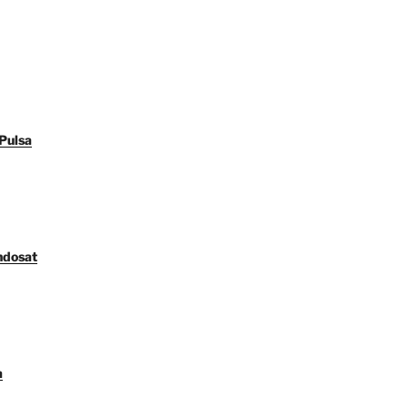
Pulsa
ndosat
a