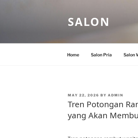
Skip
to
SALON
content
Home
Salon Pria
Salon 
POSTED
MAY 22, 2026
BY
ADMIN
ON
Tren Potongan Ra
yang Akan Membua