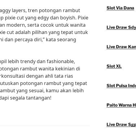
Slot Via Dana
aggy layers, tren potongan rambut
 pixie cut yang edgy dan boyish. Pixie
an modern, serta cocok untuk wanita
Live Draw Sd
xie cut adalah pilihan yang tepat untuk
ni dan percaya diri,” kata seorang
Live Draw Ka
pil lebih trendy dan fashionable,
Slot XL
potongan rambut wanita kekinian di
rkonsultasi dengan ahli tata rias
utuskan potongan rambut yang tepat
Slot Pulsa Ind
mbut yang sesuai, kamu akan lebih
dapi segala tantangan!
Paito Warna 
Live Draw Sg