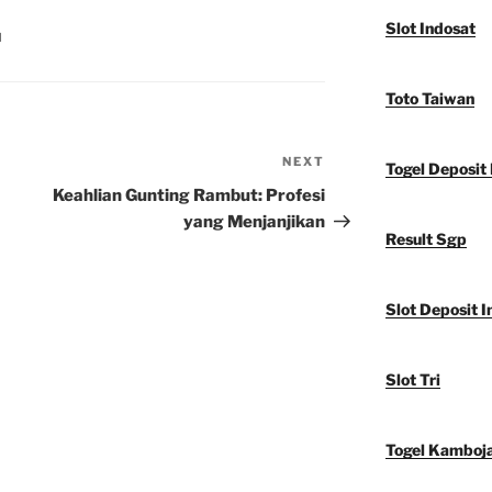
Slot Indosat
N
Toto Taiwan
NEXT
Next
Togel Deposit 
Post
Keahlian Gunting Rambut: Profesi
yang Menjanjikan
Result Sgp
Slot Deposit I
Slot Tri
Togel Kamboj