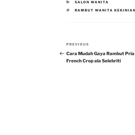
CATEGORIES
SALON WANITA
TAGS
RAMBUT WANITA KEKINIA
Post
Previous
PREVIOUS
navigation
Post
Cara Mudah Gaya Rambut Pria
French Crop ala Selebriti