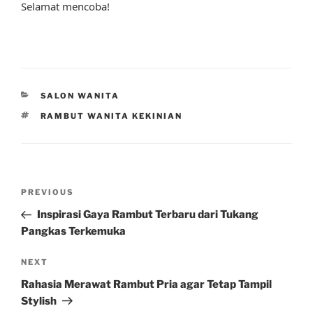
Selamat mencoba!
CATEGORIES
SALON WANITA
TAGS
RAMBUT WANITA KEKINIAN
Post
Previous
PREVIOUS
navigation
Post
Inspirasi Gaya Rambut Terbaru dari Tukang
Pangkas Terkemuka
Next
NEXT
Post
Rahasia Merawat Rambut Pria agar Tetap Tampil
Stylish