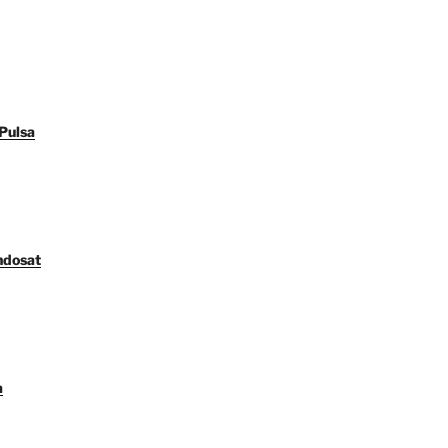
Pulsa
ndosat
a