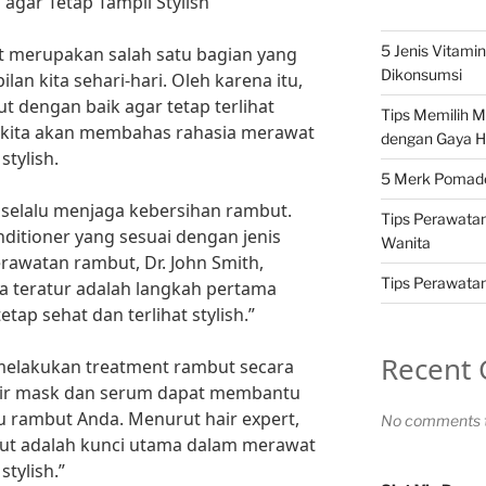
agar Tetap Tampil Stylish
5 Jenis Vitami
ut merupakan salah satu bagian yang
Dikonsumsi
an kita sehari-hari. Oleh karena itu,
 dengan baik agar tetap terlihat
Tips Memilih 
ini kita akan membahas rahasia merawat
dengan Gaya H
stylish.
5 Merk Pomade 
 selalu menjaga kebersihan rambut.
Tips Perawatan
itioner yang sesuai dengan jenis
Wanita
rawatan rambut, Dr. John Smith,
Tips Perawatan 
 teratur adalah langkah pertama
ap sehat dan terlihat stylish.”
Recent
k melakukan treatment rambut secara
hair mask dan serum dapat membantu
 rambut Anda. Menurut hair expert,
No comments t
but adalah kunci utama dalam merawat
stylish.”