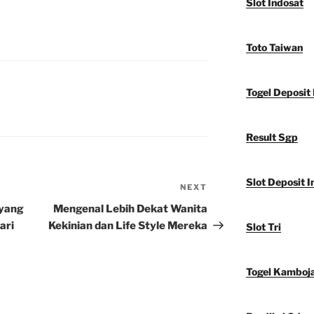
Slot Indosat
Toto Taiwan
Togel Deposit 
Result Sgp
Slot Deposit I
NEXT
Next
Post
 yang
Mengenal Lebih Dekat Wanita
ari
Kekinian dan Life Style Mereka
Slot Tri
Togel Kamboj