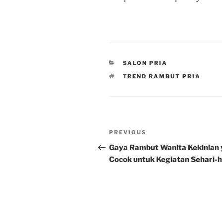
CATEGORIES
SALON PRIA
TAGS
TREND RAMBUT PRIA
Post
Previous
PREVIOUS
navigation
Post
Gaya Rambut Wanita Kekinian
Cocok untuk Kegiatan Sehari-h