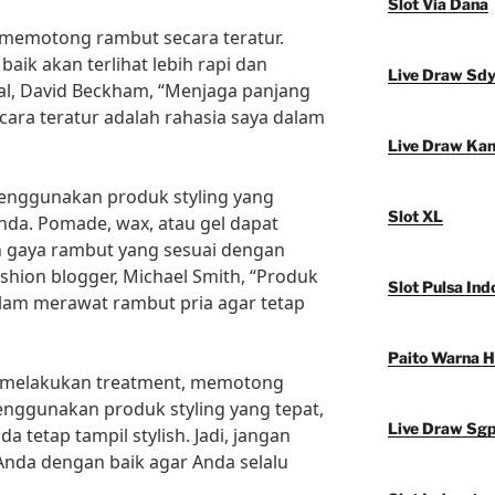
Slot Via Dana
k memotong rambut secara teratur.
ik akan terlihat lebih rapi dan
Live Draw Sd
enal, David Beckham, “Menjaga panjang
ra teratur adalah rahasia saya dalam
Live Draw Ka
menggunakan produk styling yang
Slot XL
da. Pomade, wax, atau gel dapat
gaya rambut yang sesuai dengan
shion blogger, Michael Smith, “Produk
Slot Pulsa Ind
alam merawat rambut pria agar tetap
Paito Warna 
 melakukan treatment, memotong
enggunakan produk styling yang tepat,
Live Draw Sg
 tetap tampil stylish. Jadi, jangan
nda dengan baik agar Anda selalu