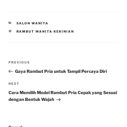
CATEGORIES
SALON WANITA
TAGS
RAMBUT WANITA KEKINIAN
Post
Previous
PREVIOUS
navigation
Post
Gaya Rambut Pria untuk Tampil Percaya Diri
Next
NEXT
Post
Cara Memilih Model Rambut Pria Cepak yang Sesuai
dengan Bentuk Wajah