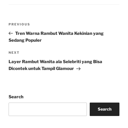
Post
Previous
PREVIOUS
navigation
Post
Tren Warna Rambut Wanita Kekinian yang
Sedang Populer
Next
NEXT
Post
Layer Rambut Wanita ala Selebriti yang Bisa
Dicontek untuk Tampil Glamour
Search
Search