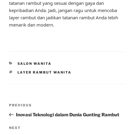
tatanan rambut yang sesuai dengan gaya dan
kepribadian Anda. Jadi, jangan ragu untuk mencoba
layer rambut dan jadikan tatanan rambut Anda lebih
menarik dan modern.
CATEGORIES
SALON WANITA
TAGS
LAYER RAMBUT WANITA
Post
Previous
PREVIOUS
navigation
Post
Inovasi Teknologi dalam Dunia Gunting Rambut
Next
NEXT