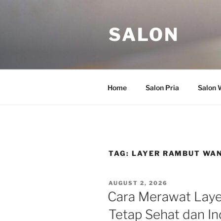
Skip
to
SALON
content
Home
Salon Pria
Salon 
TAG:
LAYER RAMBUT WA
POSTED
AUGUST 2, 2026
ON
Cara Merawat Laye
Tetap Sehat dan I