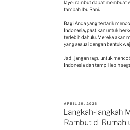
layer rambut dapat membuat waj
tambah Ibu Rani.
Bagi Anda yang tertarik mencob
Indonesia, pastikan untuk berk
terlebih dahulu. Mereka akan
yang sesuai dengan bentuk waj
Jadi, jangan ragu untuk mencob
Indonesia dan tampil lebih se
POSTED
APRIL 29, 2026
ON
Langkah-langkah 
Rambut di Rumah 