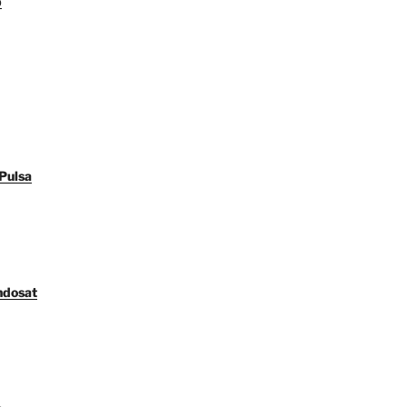
p
Pulsa
ndosat