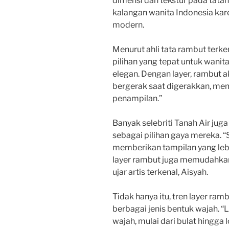
dimensi dan tekstur pada tatan
kalangan wanita Indonesia kar
modern.
Menurut ahli tata rambut terke
pilihan yang tepat untuk wanit
elegan. Dengan layer, rambut a
bergerak saat digerakkan, mem
penampilan.”
Banyak selebriti Tanah Air jug
sebagai pilihan gaya mereka. “
memberikan tampilan yang lebih
layer rambut juga memudahkan
ujar artis terkenal, Aisyah.
Tidak hanya itu, tren layer ra
berbagai jenis bentuk wajah. 
wajah, mulai dari bulat hingga