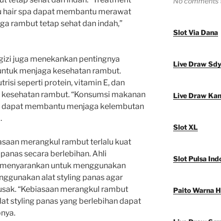
No comments t
u hair spa dapat membantu merawat
ga rambut tetap sehat dan indah,”
Slot Via Dana
li gizi juga menekankan pentingnya
Live Draw Sd
 untuk menjaga kesehatan rambut.
utrisi seperti protein, vitamin E, dan
k kesehatan rambut. “Konsumsi makanan
Live Draw Ka
but dapat membantu menjaga kelembutan
.
Slot XL
biasaan merangkul rambut terlalu kuat
panas secara berlebihan. Ahli
Slot Pulsa Ind
i, menyarankan untuk menggunakan
ggunakan alat styling panas agar
rusak. “Kebiasaan merangkul rambut
Paito Warna 
lat styling panas yang berlebihan dapat
nya.