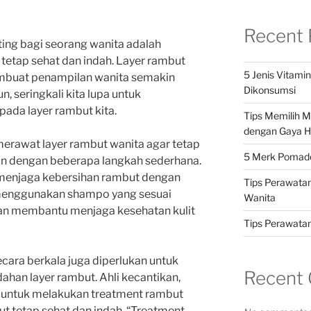
Recent 
ting bagi seorang wanita adalah
tetap sehat dan indah. Layer rambut
5 Jenis Vitami
mbuat penampilan wanita semakin
Dikonsumsi
, seringkali kita lupa untuk
ada layer rambut kita.
Tips Memilih 
dengan Gaya H
merawat layer rambut wanita agar tetap
5 Merk Pomade 
an dengan beberapa langkah sederhana.
u menjaga kebersihan rambut dengan
Tips Perawatan
 menggunakan shampo yang sesuai
Wanita
akan membantu menjaga kesehatan kulit
Tips Perawatan 
ecara berkala juga diperlukan untuk
Recent
han layer rambut. Ahli kecantikan,
 untuk melakukan treatment rambut
but tetap sehat dan indah. “Treatment