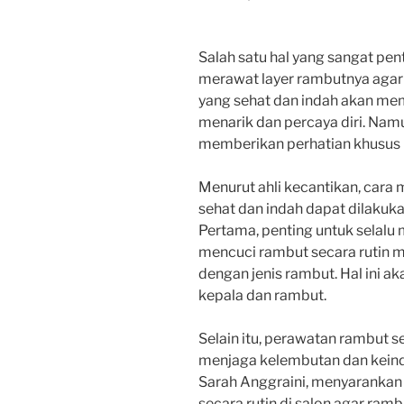
Salah satu hal yang sangat pen
merawat layer rambutnya agar 
yang sehat dan indah akan me
menarik dan percaya diri. Namun
memberikan perhatian khusus p
Menurut ahli kecantikan, cara 
sehat dan indah dapat dilakuk
Pertama, penting untuk selal
mencuci rambut secara rutin
dengan jenis rambut. Hal ini 
kepala dan rambut.
Selain itu, perawatan rambut s
menjaga kelembutan dan keinda
Sarah Anggraini, menyarankan
secara rutin di salon agar ram