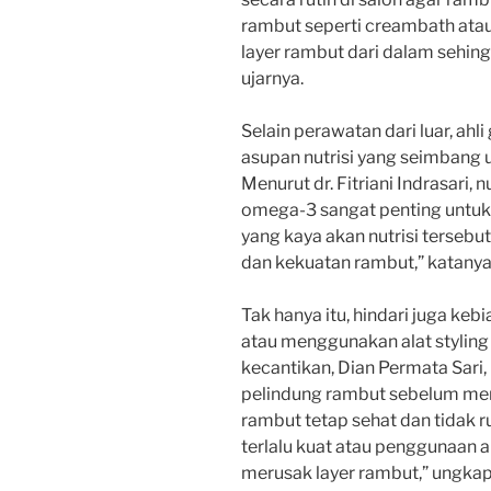
rambut seperti creambath ata
layer rambut dari dalam sehing
ujarnya.
Selain perawatan dari luar, ah
asupan nutrisi yang seimbang
Menurut dr. Fitriani Indrasari, n
omega-3 sangat penting untu
yang kaya akan nutrisi terse
dan kekuatan rambut,” katanya
Tak hanya itu, hindari juga ke
atau menggunakan alat styling 
kecantikan, Dian Permata Sar
pelindung rambut sebelum men
rambut tetap sehat dan tidak 
terlalu kuat atau penggunaan a
merusak layer rambut,” ungkap