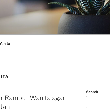
Wanita
NITA
Search
r Rambut Wanita agar
ndah