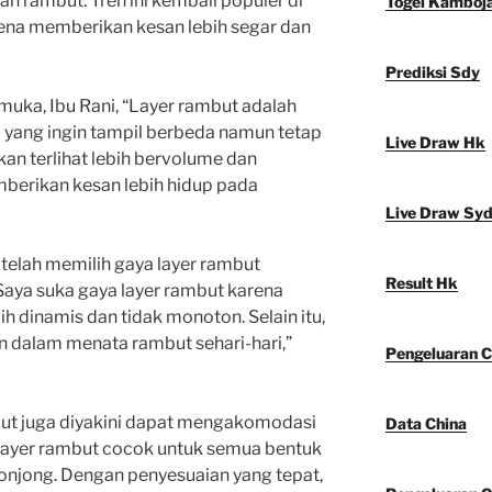
an rambut. Tren ini kembali populer di
Togel Kamboj
ena memberikan kesan lebih segar dan
Prediksi Sdy
muka, Ibu Rani, “Layer rambut adalah
a yang ingin tampil berbeda namun tetap
Live Draw Hk
kan terlihat lebih bervolume dan
berikan kesan lebih hidup pada
Live Draw Sy
a telah memilih gaya layer rambut
Result Hk
Saya suka gaya layer rambut karena
 dinamis dan tidak monoton. Selain itu,
 dalam menata rambut sehari-hari,”
Pengeluaran C
mbut juga diyakini dapat mengakomodasi
Data China
“Layer rambut cocok untuk semua bentuk
 lonjong. Dengan penyesuaian yang tepat,