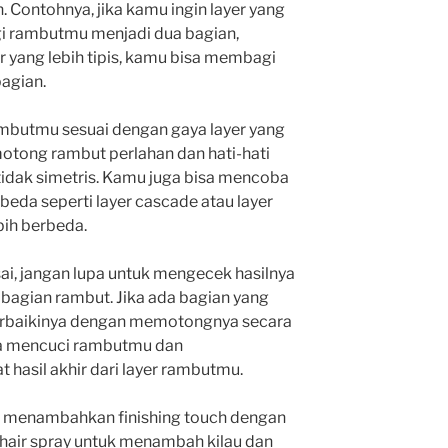
. Contohnya, jika kamu ingin layer yang
gi rambutmu menjadi dua bagian,
r yang lebih tipis, kamu bisa membagi
agian.
rambutmu sesuai dengan gaya layer yang
motong rambut perlahan dan hati-hati
 tidak simetris. Kamu juga bisa mencoba
beda seperti layer cascade atau layer
bih berbeda.
i, jangan lupa untuk mengecek hasilnya
 bagian rambut. Jika ada bagian yang
erbaikinya dengan memotongnya secara
isa mencuci rambutmu dan
hasil akhir dari layer rambutmu.
sa menambahkan finishing touch dengan
hair spray untuk menambah kilau dan