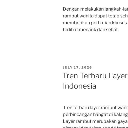
Dengan melakukan langkah-lan
rambut wanita dapat tetap seha
memberikan perhatian khusus p
terlihat menarik dan sehat.
POSTED
JULY 17, 2026
ON
Tren Terbaru Laye
Indonesia
Tren terbaru layer rambut wani
perbincangan hangat di kalang
Layer rambut merupakan gaya