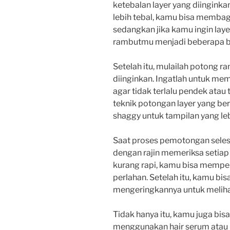
ketebalan layer yang diinginkan
lebih tebal, kamu bisa memba
sedangkan jika kamu ingin laye
rambutmu menjadi beberapa b
Setelah itu, mulailah potong 
diinginkan. Ingatlah untuk me
agar tidak terlalu pendek atau
teknik potongan layer yang ber
shaggy untuk tampilan yang le
Saat proses pemotongan selesa
dengan rajin memeriksa setiap
kurang rapi, kamu bisa memp
perlahan. Setelah itu, kamu b
mengeringkannya untuk melihat 
Tidak hanya itu, kamu juga bi
menggunakan hair serum atau 