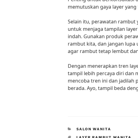
memutuskan gaya layer yang t
Selain itu, perawatan rambut 
untuk menjaga tampilan layer
indah. Gunakan produk peraw
rambut kita, dan jangan lupa
agar rambut tetap lembut dan
Dengan menerapkan tren layer
tampil lebih percaya diri dan 
mencoba tren ini dan jadilah 
berada. Ayo, tampil beda deng
CATEGORIES
SALON WANITA
TAGS
LAYER RAMBUT WANITA