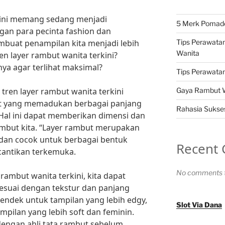
rkini memang sedang menjadi
5 Merk Pomade 
gan para pecinta fashion dan
Tips Perawatan
embuat penampilan kita menjadi lebih
Wanita
ren layer rambut wanita terkini?
a agar terlihat maksimal?
Tips Perawatan 
Gaya Rambut Wa
 tren layer rambut wanita terkini
t yang memadukan berbagai panjang
Rahasia Sukses
 Hal ini dapat memberikan dimensi dan
ambut kita. “Layer rambut merupakan
s dan cocok untuk berbagai bentuk
Recent
ecantikan terkemuka.
No comments t
ambut wanita terkini, kita dapat
sesuai dengan tekstur dan panjang
 pendek untuk tampilan yang lebih edgy,
Slot Via Dana
mpilan yang lebih soft dan feminin.
dengan ahli tata rambut sebelum