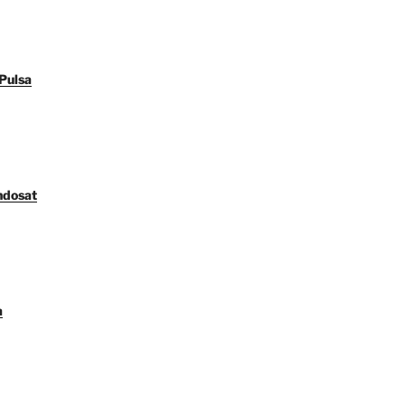
Pulsa
ndosat
a