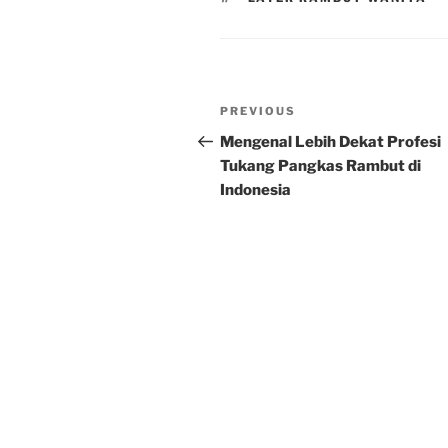
Post
Previous
PREVIOUS
navigation
Post
Mengenal Lebih Dekat Profesi
Tukang Pangkas Rambut di
Indonesia