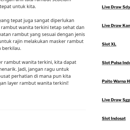
epat untuk kita.
Live Draw Sd
yang tepat juga sangat diperlukan
Live Draw Ka
 rambut wanita terkini tetap sehat dan
atan rambut yang sesuai dengan jenis
 untuk rajin melakukan masker rambut
Slot XL
 berkilau.
 rambut wanita terkini, kita dapat
Slot Pulsa Ind
menarik. Jadi, jangan ragu untuk
pusat perhatian di mana pun kita
Paito Warna 
an layer rambut wanita terkini!
Live Draw Sg
Slot Indosat