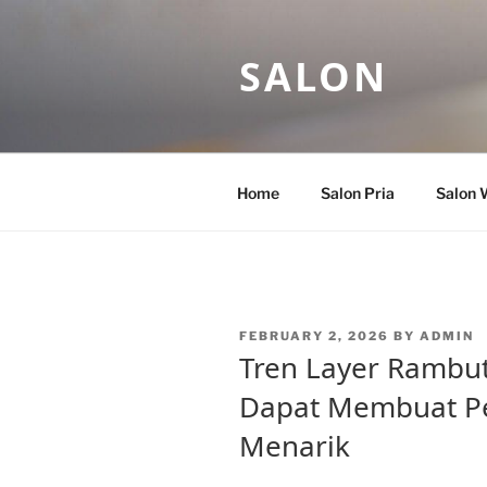
Skip
to
SALON
content
Home
Salon Pria
Salon 
POSTED
FEBRUARY 2, 2026
BY
ADMIN
ON
Tren Layer Rambut
Dapat Membuat P
Menarik