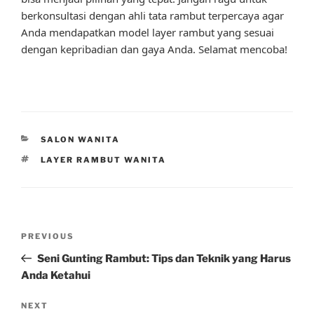
berkonsultasi dengan ahli tata rambut terpercaya agar
Anda mendapatkan model layer rambut yang sesuai
dengan kepribadian dan gaya Anda. Selamat mencoba!
CATEGORIES
SALON WANITA
TAGS
LAYER RAMBUT WANITA
Post
Previous
PREVIOUS
navigation
Post
Seni Gunting Rambut: Tips dan Teknik yang Harus
Anda Ketahui
Next
NEXT