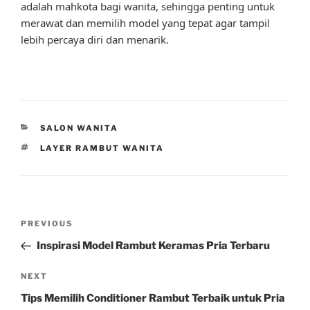
adalah mahkota bagi wanita, sehingga penting untuk
merawat dan memilih model yang tepat agar tampil
lebih percaya diri dan menarik.
CATEGORIES
SALON WANITA
TAGS
LAYER RAMBUT WANITA
Post
Previous
PREVIOUS
navigation
Post
Inspirasi Model Rambut Keramas Pria Terbaru
Next
NEXT
Post
Tips Memilih Conditioner Rambut Terbaik untuk Pria