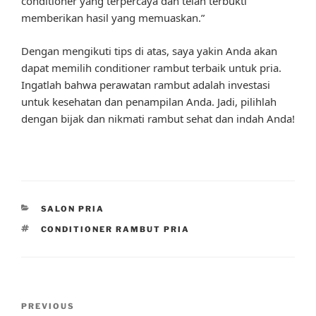
conditioner yang terpercaya dan telah terbukti
memberikan hasil yang memuaskan.”
Dengan mengikuti tips di atas, saya yakin Anda akan
dapat memilih conditioner rambut terbaik untuk pria.
Ingatlah bahwa perawatan rambut adalah investasi
untuk kesehatan dan penampilan Anda. Jadi, pilihlah
dengan bijak dan nikmati rambut sehat dan indah Anda!
CATEGORIES
SALON PRIA
TAGS
CONDITIONER RAMBUT PRIA
Post
Previous
PREVIOUS