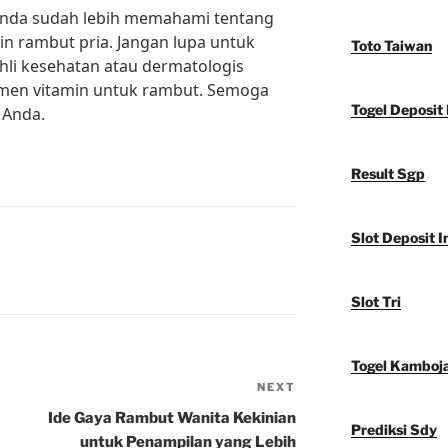
Anda sudah lebih memahami tentang
in rambut pria. Jangan lupa untuk
Toto Taiwan
ahli kesehatan atau dermatologis
en vitamin untuk rambut. Semoga
Togel Deposit 
 Anda.
Result Sgp
Slot Deposit I
Slot Tri
Togel Kamboj
NEXT
Next
Post
Ide Gaya Rambut Wanita Kekinian
Prediksi Sdy
untuk Penampilan yang Lebih