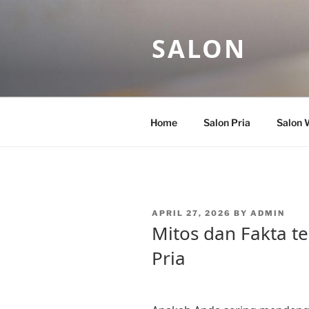
Skip
to
SALON
content
Home
Salon Pria
Salon 
POSTED
APRIL 27, 2026
BY
ADMIN
ON
Mitos dan Fakta t
Pria