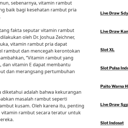
mun, sebenarnya, vitamin rambut
ng baik bagi kesehatan rambut pria
Live Draw Sd
.
ntang fakta seputar vitamin rambut
Live Draw Ka
dilakukan oleh Dr. Joshua Zeichner,
ka, vitamin rambut pria dapat
Slot XL
l rambut dan mencegah kerontokan
enambahkan, “Vitamin rambut yang
A, dan vitamin E dapat membantu
Slot Pulsa Ind
but dan merangsang pertumbuhan
Paito Warna 
erlu diketahui adalah bahwa kekurangan
abkan masalah rambut seperti
Live Draw Sg
ambut kusam. Oleh karena itu, penting
vitamin rambut secara teratur untuk
ereka.
Slot Indosat