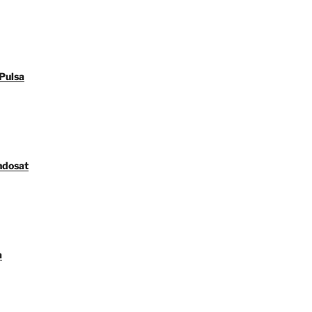
Pulsa
ndosat
a