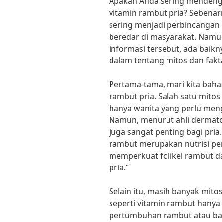
Apakah Anda sering mendenga
vitamin rambut pria? Sebena
sering menjadi perbincangan
beredar di masyarakat. Nam
informasi tersebut, ada bai
dalam tentang mitos dan fakta
Pertama-tama, mari kita baha
rambut pria. Salah satu mitos
hanya wanita yang perlu men
Namun, menurut ahli dermatol
juga sangat penting bagi pria
rambut merupakan nutrisi p
memperkuat folikel rambut 
pria.”
Selain itu, masih banyak mito
seperti vitamin rambut hany
pertumbuhan rambut atau ba