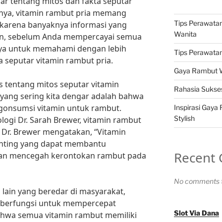
r tentang mitos dan fakta seputar
rnya, vitamin rambut pria memang
Tips Perawatan
 karena banyaknya informasi yang
Wanita
un, sebelum Anda mempercayai semua
knya untuk memahami dengan lebih
Tips Perawatan 
 seputar vitamin rambut pria.
Gaya Rambut Wa
s tentang mitos seputar vitamin
Rahasia Sukses
 yang sering kita dengar adalah bahwa
gonsumsi vitamin untuk rambut.
Inspirasi Gaya
Stylish
ogi Dr. Sarah Brewer, vitamin rambut
. Dr. Brewer mengatakan, “Vitamin
enting yang dapat membantu
Recent
dan mencegah kerontokan rambut pada
No comments t
s lain yang beredar di masyarakat,
a berfungsi untuk mempercepat
Slot Via Dana
hwa semua vitamin rambut memiliki