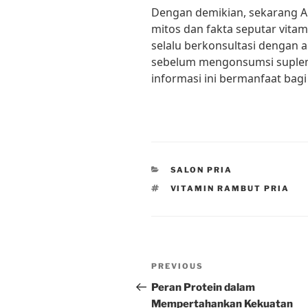
Dengan demikian, sekarang 
mitos dan fakta seputar vitam
selalu berkonsultasi dengan 
sebelum mengonsumsi suplem
informasi ini bermanfaat bagi
CATEGORIES
SALON PRIA
TAGS
VITAMIN RAMBUT PRIA
Post
Previous
PREVIOUS
navigation
Post
Peran Protein dalam
Mempertahankan Kekuatan