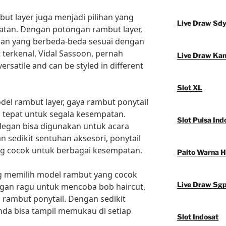
but layer juga menjadi pilihan yang
Live Draw Sd
atan. Dengan potongan rambut layer,
lan yang berbeda-beda sesuai dengan
st terkenal, Vidal Sassoon, pernah
Live Draw Ka
ersatile and can be styled in different
Slot XL
del rambut layer, gaya rambut ponytail
g tepat untuk segala kesempatan.
Slot Pulsa Ind
legan bisa digunakan untuk acara
 sedikit sentuhan aksesori, ponytail
ng cocok untuk berbagai kesempatan.
Paito Warna 
ng memilih model rambut yang cocok
Live Draw Sg
ngan ragu untuk mencoba bob haircut,
 rambut ponytail. Dengan sedikit
 Anda bisa tampil memukau di setiap
Slot Indosat