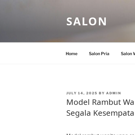
Skip
to
SALON
content
Home
Salon Pria
Salon 
POSTED
JULY 14, 2025
BY
ADMIN
ON
Model Rambut Wan
Segala Kesempata