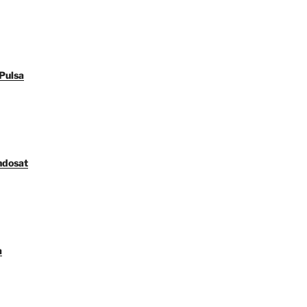
Pulsa
ndosat
a