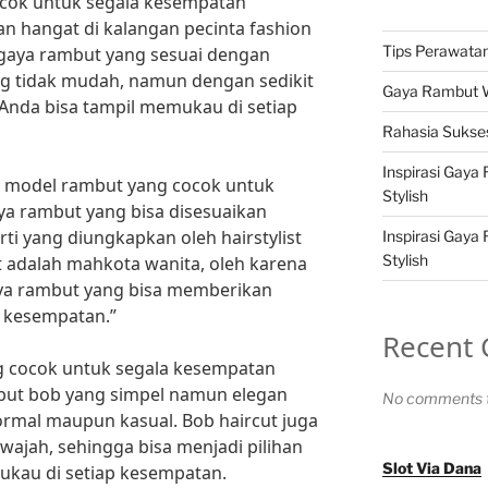
cok untuk segala kesempatan
 hangat di kalangan pecinta fashion
Tips Perawatan 
gaya rambut yang sesuai dengan
 tidak mudah, namun dengan sedikit
Gaya Rambut Wa
 Anda bisa tampil memukau di setiap
Rahasia Sukses
Inspirasi Gaya
, model rambut yang cocok untuk
Stylish
ya rambut yang bisa disesuaikan
rti yang diungkapkan oleh hairstylist
Inspirasi Gaya
Stylish
t adalah mahkota wanita, oleh karena
aya rambut yang bisa memberikan
p kesempatan.”
Recent
g cocok untuk segala kesempatan
mbut bob yang simpel namun elegan
No comments t
ormal maupun kasual. Bob haircut juga
wajah, sehingga bisa menjadi pilihan
Slot Via Dana
kau di setiap kesempatan.