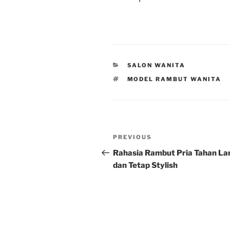
CATEGORIES
SALON WANITA
TAGS
MODEL RAMBUT WANITA
Post
Previous
PREVIOUS
navigation
Post
Rahasia Rambut Pria Tahan L
dan Tetap Stylish