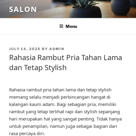
Skip
SALON
to
content
Menu
POSTED
JULY 14, 2025
BY
ADMIN
ON
Rahasia Rambut Pria Tahan Lama
dan Tetap Stylish
Rahasia rambut pria tahan lama dan tetap stylish
memang selalu menjadi perbincangan hangat di
kalangan kaum adam. Bagi sebagian pria, memiliki
rambut yang tetap terlihat rapi dan stylish sepanjang
hari merupakan hal yang sangat penting. Tidak hanya
untuk penampilan, namun juga sebagai bagian dari
rasa percaya diri.