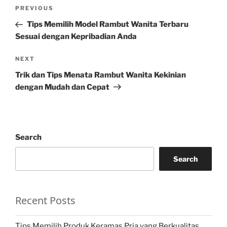
Post
Previous
PREVIOUS
navigation
Post
Tips Memilih Model Rambut Wanita Terbaru
Sesuai dengan Kepribadian Anda
Next
NEXT
Post
Trik dan Tips Menata Rambut Wanita Kekinian
dengan Mudah dan Cepat
Search
Search
Recent Posts
Tips Memilih Produk Keramas Pria yang Berkualitas