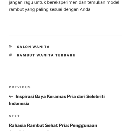
jangan ragu untuk bereksperimen dan temukan model
rambut yang paling sesuai dengan Anda!
CATEGORIES
SALON WANITA
TAGS
RAMBUT WANITA TERBARU
Post
Previous
PREVIOUS
navigation
Post
Inspirasi Gaya Keramas Pria dari Selebriti
Indonesia
Next
NEXT
Post
Rahasia Rambut Sehat Pria: Penggunaan